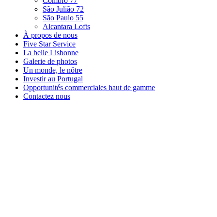
Combro 77
São Julião 72
São Paulo 55
Alcantara Lofts
À propos de nous
Five Star Service
La belle Lisbonne
Galerie de photos
Un monde, le nôtre
Investir au Portugal
Opportunités commerciales haut de gamme
Contactez nous