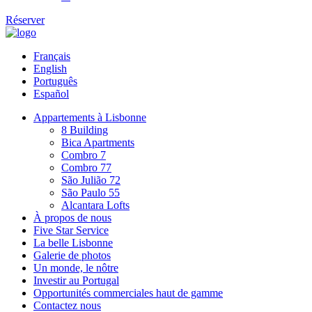
Réserver
Français
English
Português
Español
Appartements à Lisbonne
8 Building
Bica Apartments
Combro 7
Combro 77
São Julião 72
São Paulo 55
Alcantara Lofts
À propos de nous
Five Star Service
La belle Lisbonne
Galerie de photos
Un monde, le nôtre
Investir au Portugal
Opportunités commerciales haut de gamme
Contactez nous